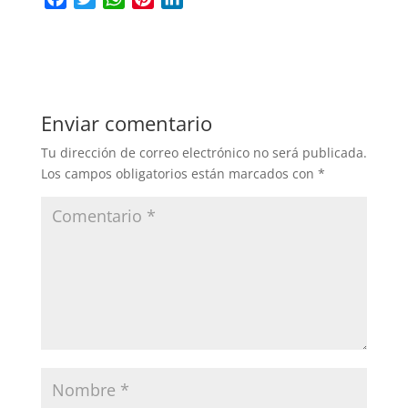
a
w
h
i
i
c
i
a
n
n
e
t
t
t
k
b
t
s
e
e
o
e
A
r
d
Enviar comentario
o
r
p
e
I
k
p
s
n
Tu dirección de correo electrónico no será publicada.
t
Los campos obligatorios están marcados con
*