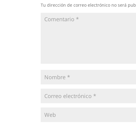
k
p
s
n
Tu dirección de correo electrónico no será pub
t