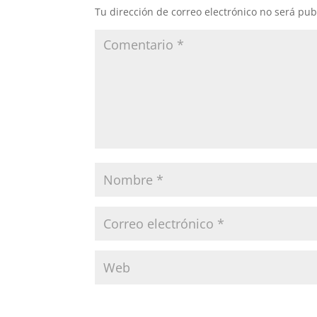
k
p
s
n
Tu dirección de correo electrónico no será pub
t